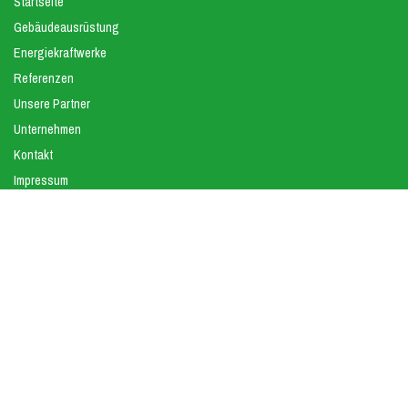
Startseite
Gebäudeausrüstung
Energiekraftwerke
Referenzen
Unsere Partner
Unternehmen
Kontakt
Impressum
Datenschutz
Kontakt
proTEC Anlagentechnik GmbH
professionelle Gebäudetechnik
Taschenmacherstraße 21-25
23556 Lübeck
Tel.:
0451 – 12 11 01 07